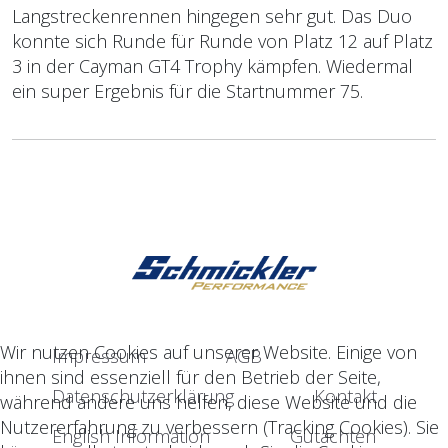
Langstreckenrennen hingegen sehr gut. Das Duo
konnte sich Runde für Runde von Platz 12 auf Platz
3 in der Cayman GT4 Trophy kämpfen. Wiedermal
ein super Ergebnis für die Startnummer 75.
Wir nutzen Cookies auf unserer Website. Einige von
Impressum
AGB
ihnen sind essenziell für den Betrieb der Seite,
Datenschutzerklärung
Kontakt
während andere uns helfen, diese Website und die
Nutzererfahrung zu verbessern (Tracking Cookies). Sie
English Information
Gutachten