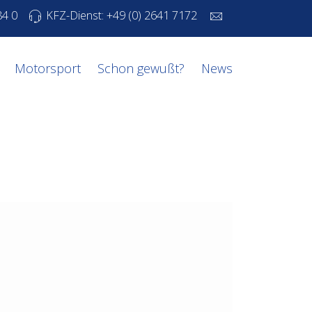
84 0
KFZ-Dienst: +49 (0) 2641 7172
Motorsport
Schon gewußt?
News