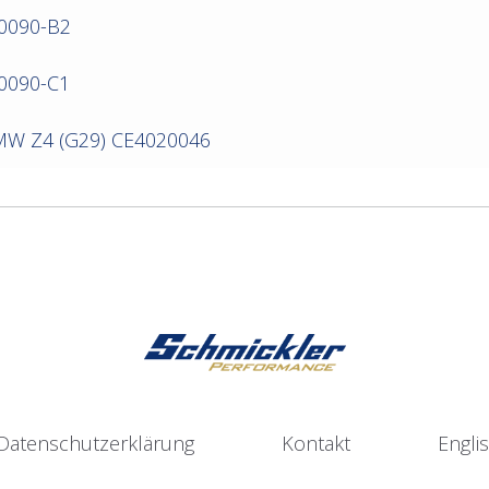
-0090-B2
-0090-C1
 BMW Z4 (G29) CE4020046
Datenschutzerklärung
Kontakt
Engli