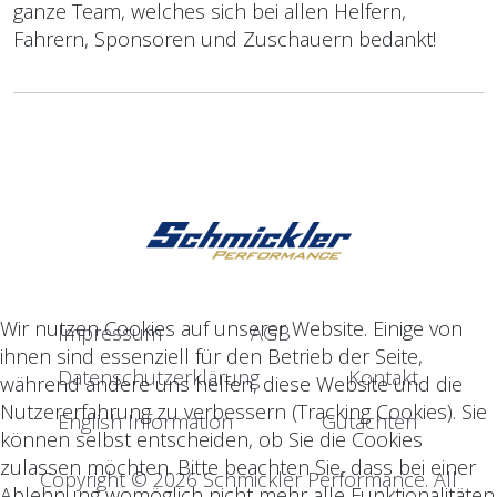
ganze Team, welches sich bei allen Helfern,
Fahrern, Sponsoren und Zuschauern bedankt!
Wir nutzen Cookies auf unserer Website. Einige von
Impressum
AGB
ihnen sind essenziell für den Betrieb der Seite,
Datenschutzerklärung
Kontakt
während andere uns helfen, diese Website und die
Nutzererfahrung zu verbessern (Tracking Cookies). Sie
English Information
Gutachten
können selbst entscheiden, ob Sie die Cookies
zulassen möchten. Bitte beachten Sie, dass bei einer
Copyright © 2026 Schmickler Performance. All
Ablehnung womöglich nicht mehr alle Funktionalitäten